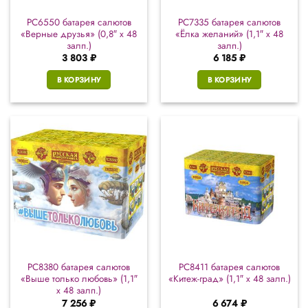
РС6550 батарея салютов
РС7335 батарея салютов
«Верные друзья» (0,8″ х 48
«Ёлка желаний» (1,1″ х 48
залп.)
залп.)
3 803
₽
6 185
₽
В КОРЗИНУ
В КОРЗИНУ
РС8380 батарея салютов
РС8411 батарея салютов
«Выше только любовь» (1,1″
«Китеж-град» (1,1″ х 48 залп.)
х 48 залп.)
7 256
₽
6 674
₽