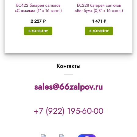
в
ЕС422 батарея салютов
ЕС228 батарея салютов
«Снежики» (1″ х 16 залп.)
«Биг бум» (0,8″ х 16 залп.)
2 227
₽
1 471
₽
В КОРЗИНУ
В КОРЗИНУ
Контакты
sales@66zalpov.ru
+7 (922) 195-60-00