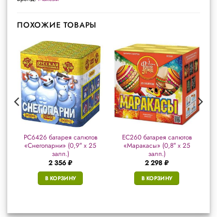
ПОХОЖИЕ ТОВАРЫ
в
РС6426 батарея салютов
ЕС260 батарея салютов
«Снегопарни» (0,9″ х 25
«Маракасы» (0,8″ х 25
залп.)
залп.)
2 356
₽
2 298
₽
В КОРЗИНУ
В КОРЗИНУ