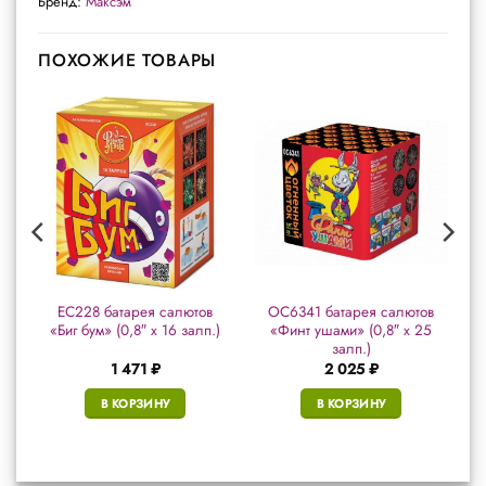
Бренд:
Максэм
ПОХОЖИЕ ТОВАРЫ
в
ЕС228 батарея салютов
ОС6341 батарея салютов
«Биг бум» (0,8″ х 16 залп.)
«Финт ушами» (0,8″ х 25
залп.)
1 471
₽
2 025
₽
В КОРЗИНУ
В КОРЗИНУ