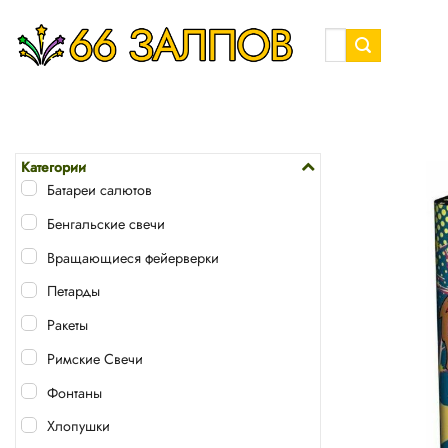
Skip
to
Искать:
content
Категории
Батареи салютов
Бенгальские свечи
Вращающиеся фейерверки
Петарды
Ракеты
Римские Свечи
Фонтаны
Хлопушки