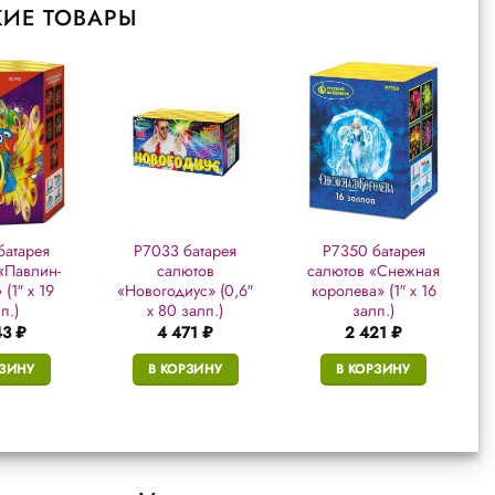
ИЕ ТОВАРЫ
батарея
Р7033 батарея
Р7350 батарея
«Павлин-
салютов
салютов «Снежная
(1″ х 19
«Новогодиус» (0,6″
королева» (1″ х 16
п.)
х 80 залп.)
залп.)
43
₽
4 471
₽
2 421
₽
РЗИНУ
В КОРЗИНУ
В КОРЗИНУ