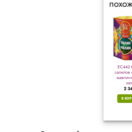
ПОХОЖ
Р7471 батарея
РС6426 батарея
ЕС442 
салютов «Zorro» (1″
салютов
салютов 
х 19 залп.)
«Снегопарни» (0,9″
мавлин» 
х 25 залп.)
зал
2 630
₽
2 356
₽
2 3
В КОРЗИНУ
В КОРЗИНУ
В КО