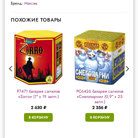
Бренд:
Максэм
ПОХОЖИЕ ТОВАРЫ
в
Р7471 батарея салютов
РС6426 батарея салютов
«Zorro» (1″ х 19 залп.)
«Снегопарни» (0,9″ х 25
залп.)
2 630
₽
2 356
₽
В КОРЗИНУ
В КОРЗИНУ