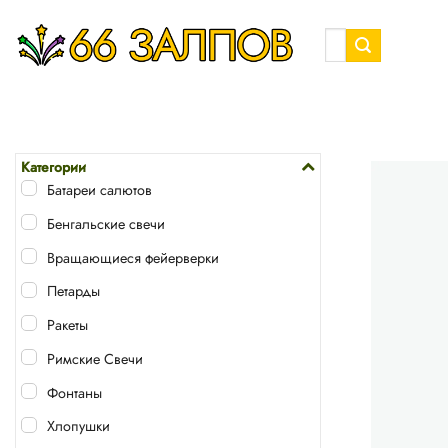
Skip
to
Искать:
content
Категории
Батареи салютов
Бенгальские свечи
Вращающиеся фейерверки
Петарды
Ракеты
Римские Свечи
Фонтаны
Хлопушки