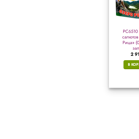
РС6411 батарея
РС6365 батарея
РС6510 
салютов «Даёшь
салютов «Фифочка»
салютов
молодёжь!» (0,9″ х
(0,8″ х 19 залп.)
Рица» (0
25 залп.)
зал
2 356
₽
1 703
₽
2 9
В КОРЗИНУ
В КОРЗИНУ
В КО