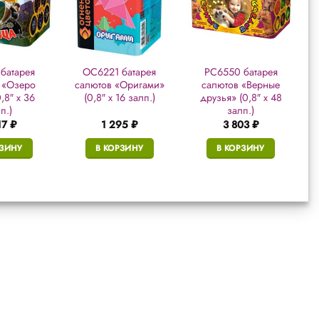
батарея
ОС6221 батарея
РС6550 батарея
 «Озеро
салютов «Оригами»
салютов «Верные
,8″ х 36
(0,8″ х 16 залп.)
друзья» (0,8″ х 48
п.)
залп.)
17
₽
1 295
₽
3 803
₽
РЗИНУ
В КОРЗИНУ
В КОРЗИНУ