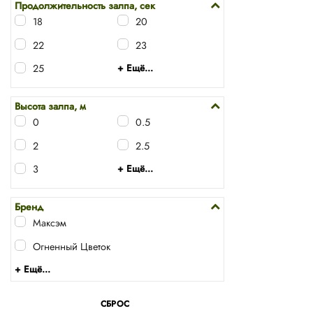
Продолжительность залпа, сек
18
20
22
23
25
+ Ещё...
Р7020 батарея
салютов «Малибу»
(0,7″ х 20 залп.)
Высота залпа, м
0
0.5
1 564
₽
2
2.5
В КОРЗИНУ
3
+ Ещё...
Бренд
Максэм
Огненный Цветок
+ Ещё...
СБРОС