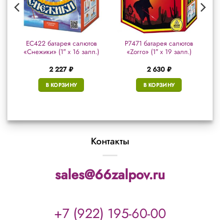
ЕС422 батарея салютов
Р7471 батарея салютов
″
«Снежики» (1″ х 16 залп.)
«Zorro» (1″ х 19 залп.)
2 227
₽
2 630
₽
В КОРЗИНУ
В КОРЗИНУ
Контакты
sales@66zalpov.ru
+7 (922) 195-60-00