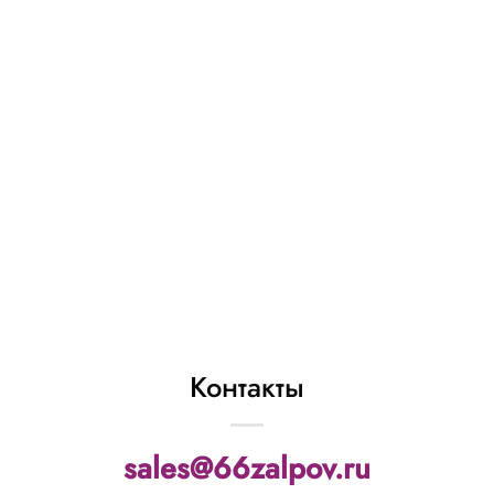
ОС6320 батарея
салютов «Феникс»
(0,8″ х 25 залп.)
2 025
₽
В КОРЗИНУ
Контакты
sales@66zalpov.ru