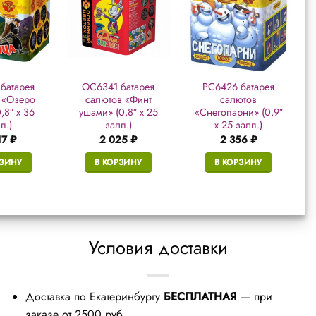
батарея
ОС6341 батарея
РС6426 батарея
 «Озеро
салютов «Финт
салютов
,8″ х 36
ушами» (0,8″ х 25
«Снегопарни» (0,9″
п.)
залп.)
х 25 залп.)
17
₽
2 025
₽
2 356
₽
РЗИНУ
В КОРЗИНУ
В КОРЗИНУ
Условия доставки
Доставка по Екатеринбургу
БЕСПЛАТНАЯ
— при
заказе от 2500 руб.