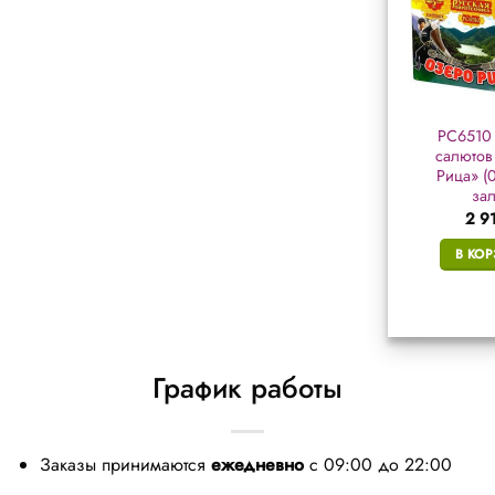
Р7033 батарея
Р7452 батарея
РС6510 
салютов
салютов «Праздник
салютов
«Новогодиус» (0,6″
к нам приходит»
Рица» (0
х 80 залп.)
(0,8″ х 64 залп.)
зал
4 471
₽
6 620
₽
2 9
В КОРЗИНУ
В КОРЗИНУ
В КО
График работы
Заказы принимаются
ежедневно
с 09:00 до 22:00