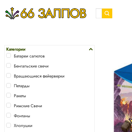
Skip
to
Искать:
content
Категории
Батареи салютов
Бенгальские свечи
Вращающиеся фейерверки
Петарды
Ракеты
Римские Свечи
Фонтаны
Хлопушки