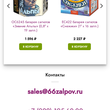
в
ОС6245 батарея салютов
ЕС422 батарея салютов
«Зимние Альпы» (0,8″ х
«Снежики» (1″ х 16 залп.)
19 залп.)
1 596
₽
2 227
₽
В КОРЗИНУ
В КОРЗИНУ
Контакты
sales@66zalpov.ru