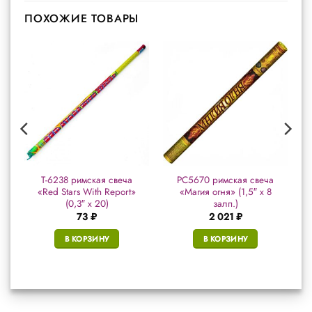
ПОХОЖИЕ ТОВАРЫ
T-6238 римская свеча
РС5670 римская свеча
«Red Stars With Report»
«Магия огня» (1,5″ х 8
(0,3″ х 20)
залп.)
73
₽
2 021
₽
В КОРЗИНУ
В КОРЗИНУ