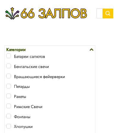
Skip
to
Искать:
content
Категории
Батареи салютов
Бенгальские свечи
Вращающиеся фейерверки
Петарды
Ракеты
Римские Свечи
Фонтаны
Хлопушки