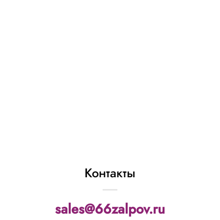
Р4222 фонтан
«Бодрячок»
326
₽
В КОРЗИНУ
Контакты
sales@66zalpov.ru