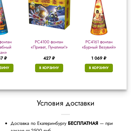
фонтан
РС4100 фонтан
РС4161 фонтан
ебный
«Привет, Лунатики!»
«Бурный Везувий»
кан»
47
₽
427
₽
1 069
₽
РЗИНУ
В КОРЗИНУ
В КОРЗИНУ
Условия доставки
Доставка по Екатеринбургу
БЕСПЛАТНАЯ
— при
заказе от 2500 руб.