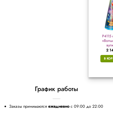
РС4080 фонтан
Р4210 фонтан «Театр
Р4115 
«Анютины глазки»
кукол»
«Волш
вул
451
₽
270
₽
2 1
В КОРЗИНУ
В КОРЗИНУ
В КО
График работы
Заказы принимаются
ежедневно
с 09:00 до 22:00