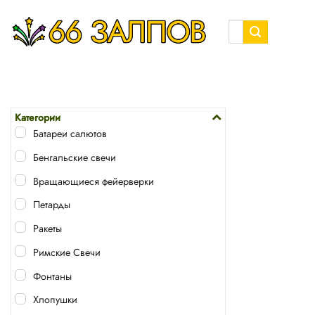
Skip
to
Искать:
content
Категории
Батареи салютов
Бенгальские свечи
Вращающиеся фейерверки
Петарды
Ракеты
Римские Свечи
Фонтаны
Хлопушки