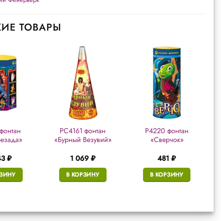
ИЕ ТОВАРЫ
фонтан
РС4161 фонтан
Р4220 фонтан
езада»
«Бурный Везувий»
«Сверчок»
43
₽
1 069
₽
481
₽
РЗИНУ
В КОРЗИНУ
В КОРЗИНУ