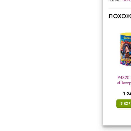
ПОХОЖ
Р4115 фонтан
MF-001 фонтан для
Р4320 
«Волшебный
торта «Golden
«Шахер
вулкан»
Fountain» 12,5 см.
2 147
₽
170
₽
1 2
В КОРЗИНУ
В КОРЗИНУ
В КО