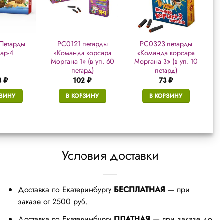
Петарды
РС0121 петарды
РС0323 петарды
ар-4
«Команда корсара
«Команда корсара
Моргана 1» (в уп. 60
Моргана 3» (в уп. 10
петард)
петард)
8
₽
102
₽
73
₽
РЗИНУ
В КОРЗИНУ
В КОРЗИНУ
Условия доставки
Доставка по Екатеринбургу
БЕСПЛАТНАЯ
— при
заказе от 2500 руб.
Доставка по Екатеринбургу
ПЛАТНАЯ
— при заказе до