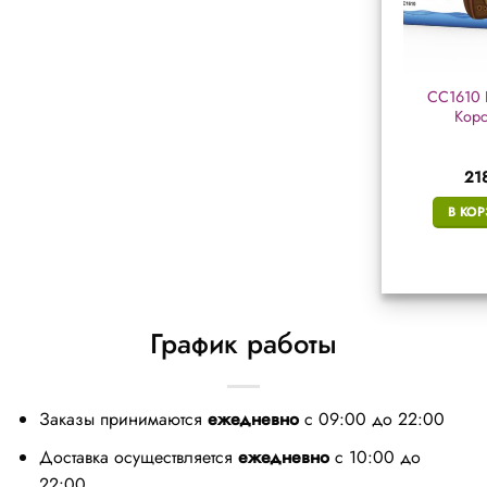
K0202 петарды (в
РМ095 петарды
СС1610 
уп. 20 петард)
фитильные «Yo-ho-
Корс
ho» (в уп. 4
петарды)
83
₽
950
₽
21
В КОРЗИНУ
В КОРЗИНУ
В КО
График работы
Заказы принимаются
ежедневно
с 09:00 до 22:00
Доставка осуществляется
ежедневно
с 10:00 до
22:00