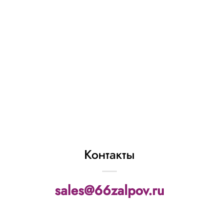
P750 петарды
фитильные «Mega
Piratka» (в уп. 20
петард)
493
₽
В КОРЗИНУ
Контакты
sales@66zalpov.ru