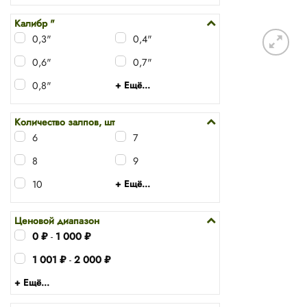
Калибр "
0,3"
0,4"
0,6"
0,7"
0,8"
+ Ещё...
Количество залпов, шт
6
7
8
9
10
+ Ещё...
Ценовой диапазон
0
₽
-
1 000
₽
1 001
₽
-
2 000
₽
+ Ещё...