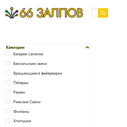
Skip
to
Искать:
content
Категории
Батареи салютов
Бенгальские свечи
Вращающиеся фейерверки
Петарды
Ракеты
Римские Свечи
Фонтаны
Хлопушки