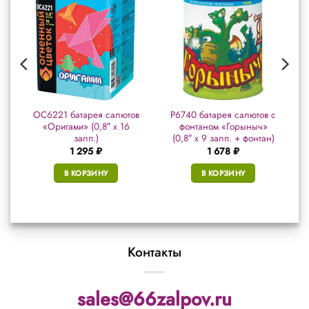
в
ОС6221 батарея салютов
Р6740 батарея салютов с
«Оригами» (0,8″ х 16
фонтаном «Горыныч»
залп.)
(0,8″ х 9 залп. + фонтан)
1 295
₽
1 678
₽
В КОРЗИНУ
В КОРЗИНУ
Контакты
sales@66zalpov.ru