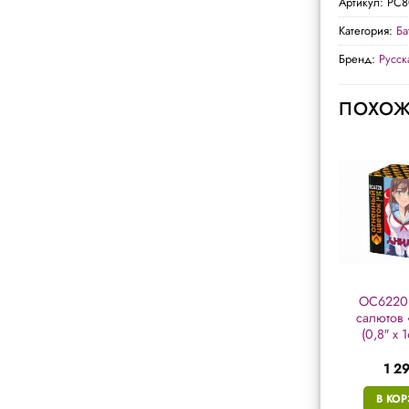
Артикул:
РС8
Категория:
Ба
Бренд:
Русск
ПОХОЖ
ЕС442 батарея
Р7452 батарея
ОС6220 
салютов «Павлин-
салютов «Праздник
салютов
мавлин» (1″ х 19
к нам приходит»
(0,8″ х 
залп.)
(0,8″ х 64 залп.)
2 343
₽
6 620
₽
1 2
В КОРЗИНУ
В КОРЗИНУ
В КО