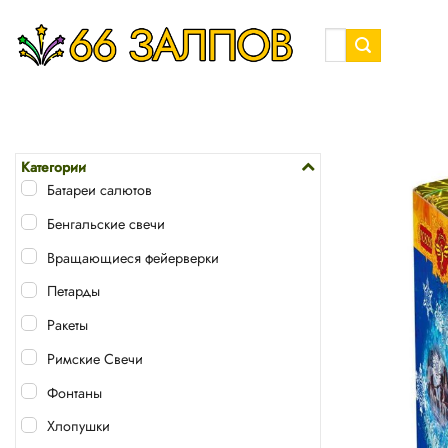
Skip
to
Искать:
content
Категории
Батареи салютов
Бенгальские свечи
Вращающиеся фейерверки
Петарды
Ракеты
Римские Свечи
Фонтаны
Хлопушки