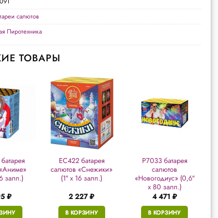
091
тареи салютов
ая Пиротехника
ИЕ ТОВАРЫ
батарея
ЕС422 батарея
Р7033 батарея
 «Аниме»
салютов «Снежики»
салютов
16 залп.)
(1″ х 16 залп.)
«Новогодиус» (0,6″
х 80 залп.)
95
₽
2 227
₽
4 471
₽
РЗИНУ
В КОРЗИНУ
В КОРЗИНУ