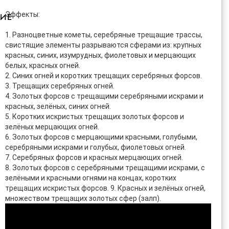
Эффекты:
ИЕ
1. Разноцветные кометы, серебряные трещащие трассы,
свистящие элементы разрываются сферами из: крупных
красных, синих, изумрудных, фиолетовых и мерцающих
белых, красных огней.
2. Синих огней и коротких трещащих серебряных форсов.
3. Трещащих серебряных огней.
4. Золотых форсов с трещащими серебряными искрами и
красных, зелёных, синих огней.
5. Коротких искристых трещащих золотых форсов и
зелёных мерцающих огней.
6. Золотых форсов с мерцающими красными, голубыми,
серебряными искрами и голубых, фиолетовых огней.
7. Серебряных форсов и красных мерцающих огней.
8. Золотых форсов с серебряными трещащими искрами, с
зелёными и красными огнями на концах, коротких
трещащих искристых форсов. 9. Красных и зелёных огней,
множеством трещащих золотых сфер (залп).