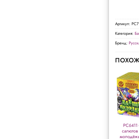
Артикул:
РС7
Категория:
Ба
Бренд:
Русск
ПОХОЖ
Р7452 батарея
Р7033 батарея
РС6411 
салютов «Праздник
салютов
салютов
к нам приходит»
«Новогодиус» (0,6″
молодёжь!