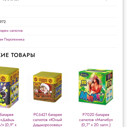
972
тареи салютов
ая Пиротехника
ИЕ ТОВАРЫ
батарея
РС6421 батарея
Р7020 батарея
 «Даёшь
салютов «Юный
салютов «Малибу»
» (0,9″ х
Дедморозовец»
(0,7″ х 20 залп.)