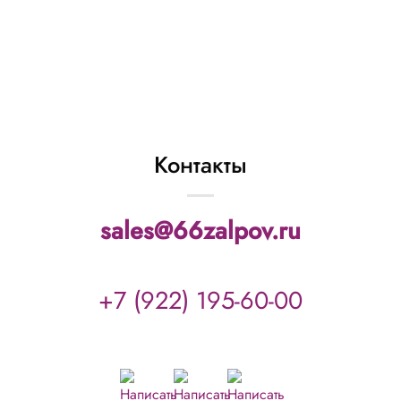
25 залп.)
2 298
₽
В КОРЗИНУ
Контакты
sales@66zalpov.ru
+7 (922) 195-60-00