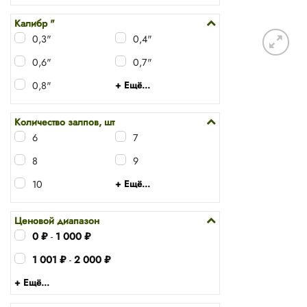
Калибр "
0,3"
0,4"
0,6"
0,7"
0,8"
+ Ещё...
Количество залпов, шт
6
7
8
9
10
+ Ещё...
Ценовой диапазон
0
₽
-
1 000
₽
1 001
₽
-
2 000
₽
+ Ещё...