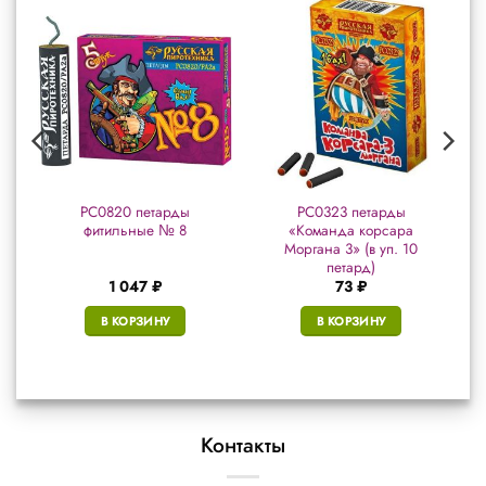
е
РС0820 петарды
РС0323 петарды
фитильные № 8
«Команда корсара
Моргана 3» (в уп. 10
петард)
1 047
₽
73
₽
В КОРЗИНУ
В КОРЗИНУ
Контакты