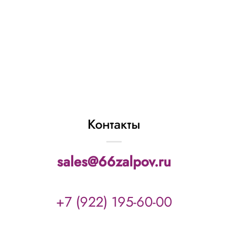
Р7033 батарея
салютов
«Новогодиус» (0,6″
х 80 залп.)
4 471
₽
В КОРЗИНУ
Контакты
sales@66zalpov.ru
+7 (922) 195-60-00