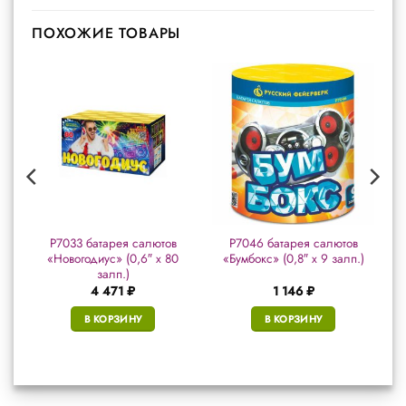
ПОХОЖИЕ ТОВАРЫ
в
Р7033 батарея салютов
Р7046 батарея салютов
«Новогодиус» (0,6″ х 80
«Бумбокс» (0,8″ х 9 залп.)
залп.)
4 471
₽
1 146
₽
В КОРЗИНУ
В КОРЗИНУ