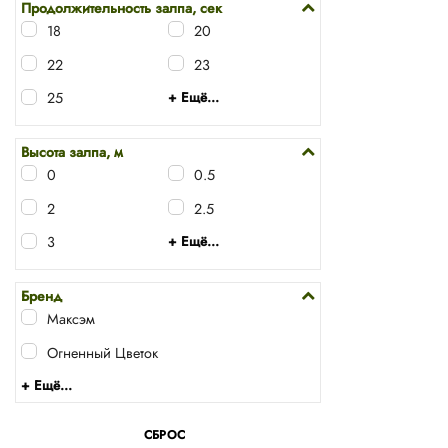
Продолжительность залпа, сек
18
20
22
23
25
+ Ещё...
Р7471 батарея
салютов «Zorro» (1″
х 19 залп.)
Высота залпа, м
0
0.5
2 630
₽
2
2.5
В КОРЗИНУ
3
+ Ещё...
Бренд
Максэм
Огненный Цветок
+ Ещё...
СБРОС