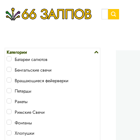
Skip
to
Искать:
content
Категории
Батареи салютов
Бенгальские свечи
Вращающиеся фейерверки
Петарды
Ракеты
Римские Свечи
Фонтаны
Хлопушки