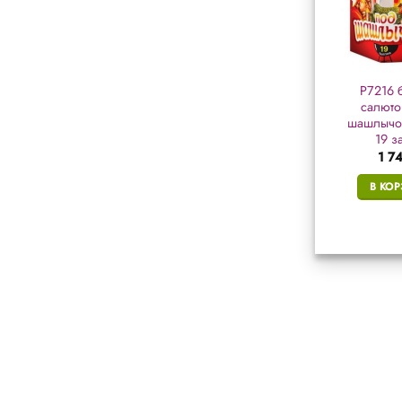
ОС6320 батарея
РС6421 батарея
Р7216 
салютов «Феникс»
салютов «Юный
салюто
(0,8″ х 25 залп.)
Дедморозовец»
шашлычок
(0,9″ х 25 залп.)
19 з
2 025
₽
2 356
₽
1 7
В КОРЗИНУ
В КОРЗИНУ
В КО