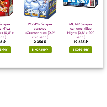
батарея
РС6426 батарея
MC149 батарея
в «Под
салютов
салютов «Blue
» (0,8″ х
«Снегопарни» (0,9″
Night» (0,8″ х 200
алп.)
х 25 залп.)
залп.)
46
₽
2 356
₽
19 635
₽
РЗИНУ
В КОРЗИНУ
В КОРЗИНУ