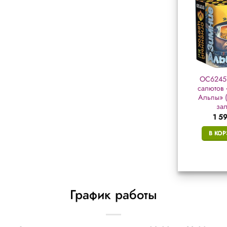
Р7350 батарея
РС6305 батарея
ОС6245 
салютов «Снежная
салютов
салютов
королева» (1″ х 16
«Снегурочка» (0,8″ х
Альпы» (
залп.)
16 залп.)
зал
2 421
₽
1 414
₽
1 5
В КОРЗИНУ
В КОРЗИНУ
В КО
График работы