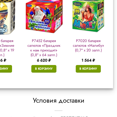
батарея
Р7452 батарея
Р7020 батарея
 «Зимние
салютов «Праздник
салютов «Малибу»
0,8″ х 19
к нам приходит»
(0,7″ х 20 залп.)
п.)
(0,8″ х 64 залп.)
96
₽
6 620
₽
1 564
₽
РЗИНУ
В КОРЗИНУ
В КОРЗИНУ
Условия доставки