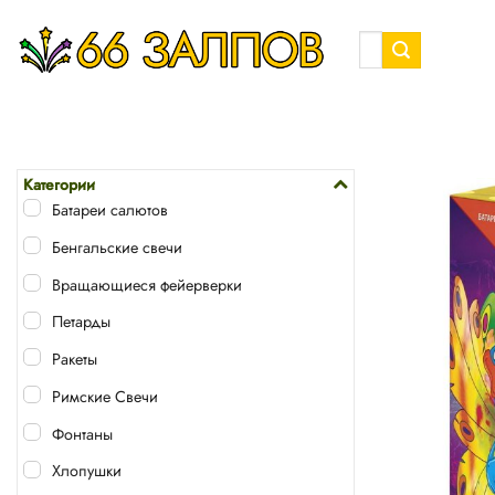
Skip
to
Искать:
content
Категории
Батареи салютов
Бенгальские свечи
Вращающиеся фейерверки
Петарды
Ракеты
Римские Свечи
Фонтаны
Хлопушки