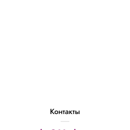
РС6365 батарея
салютов «Фифочка»
(0,8″ х 19 залп.)
1 703
₽
В КОРЗИНУ
Контакты