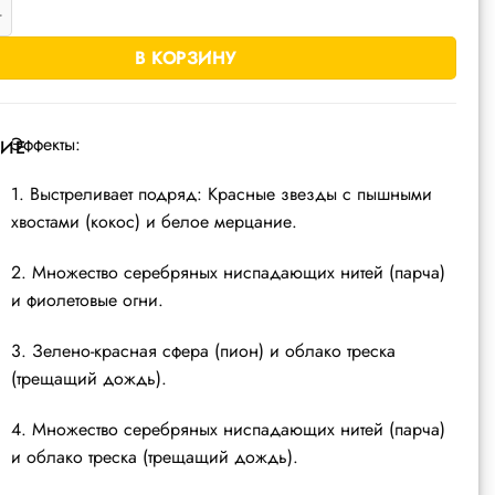
товара ЕС442 батарея салютов "Павлин-мавлин" (1" х 19 залп.)
В КОРЗИНУ
Эффекты:
ИЕ
1. Выстреливает подряд: Красные звезды с пышными
хвостами (кокос) и белое мерцание.
2. Множество серебряных ниспадающих нитей (парча)
и фиолетовые огни.
3. Зелено-красная сфера (пион) и облако треска
(трещащий дождь).
4. Множество серебряных ниспадающих нитей (парча)
и облако треска (трещащий дождь).