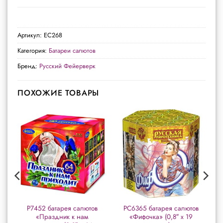
Артикул:
ЕС268
Категория:
Батареи салютов
Бренд:
Русский Фейерверк
ПОХОЖИЕ ТОВАРЫ
в
Р7452 батарея салютов
РС6365 батарея салютов
«Праздник к нам
«Фифочка» (0,8″ х 19