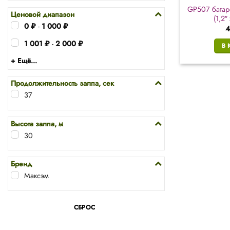
GP507 батар
Ценовой диапазон
(1,2″
0
₽
-
1 000
₽
4
1 001
₽
-
2 000
₽
В 
+ Ещё...
Продолжительность залпа, сек
37
Высота залпа, м
30
Бренд
Максэм
СБРОС