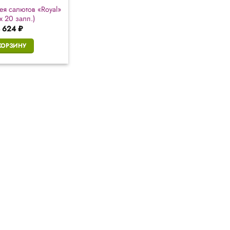
ея салютов «Royal»
 х 20 залп.)
 624
₽
КОРЗИНУ