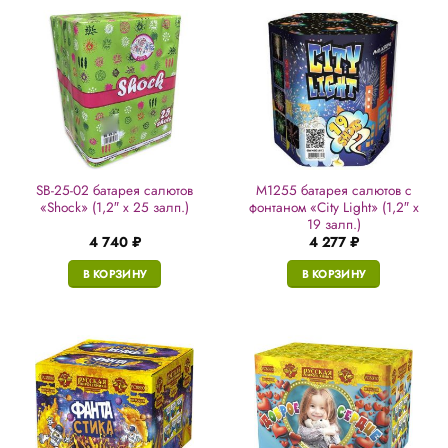
SB-25-02 батарея салютов
M1255 батарея салютов с
«Shock» (1,2″ х 25 залп.)
фонтаном «City Light» (1,2″ х
19 залп.)
4 740
₽
4 277
₽
В КОРЗИНУ
В КОРЗИНУ