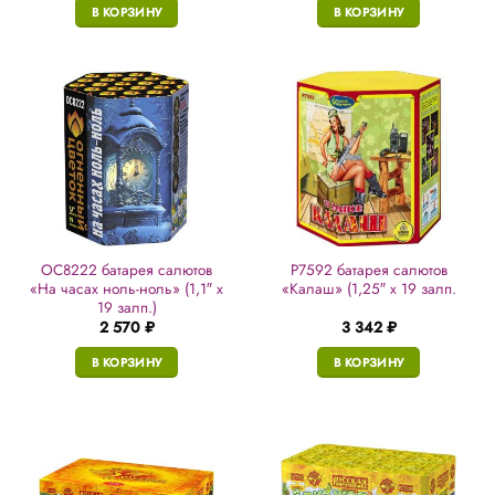
В КОРЗИНУ
В КОРЗИНУ
ОС8222 батарея салютов
Р7592 батарея салютов
«На часах ноль-ноль» (1,1″ х
«Калаш» (1,25″ х 19 залп.
19 залп.)
2 570
₽
3 342
₽
В КОРЗИНУ
В КОРЗИНУ