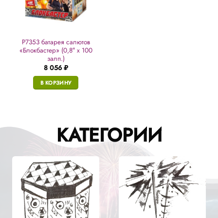
Р7353 батарея салютов
«Блокбастер» (0,8″ х 100
залп.)
8 056
₽
В КОРЗИНУ
КАТЕГОРИИ