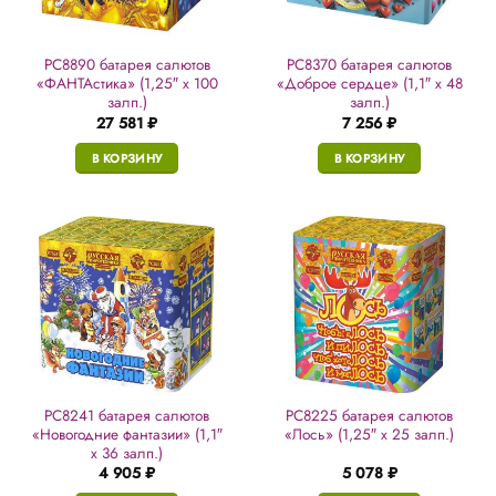
РС8890 батарея салютов
РС8370 батарея салютов
«ФАНТАстика» (1,25″ х 100
«Доброе сердце» (1,1″ х 48
залп.)
залп.)
27 581
₽
7 256
₽
В КОРЗИНУ
В КОРЗИНУ
РС8241 батарея салютов
РС8225 батарея салютов
«Новогодние фантазии» (1,1″
«Лось» (1,25″ х 25 залп.)
х 36 залп.)
4 905
₽
5 078
₽