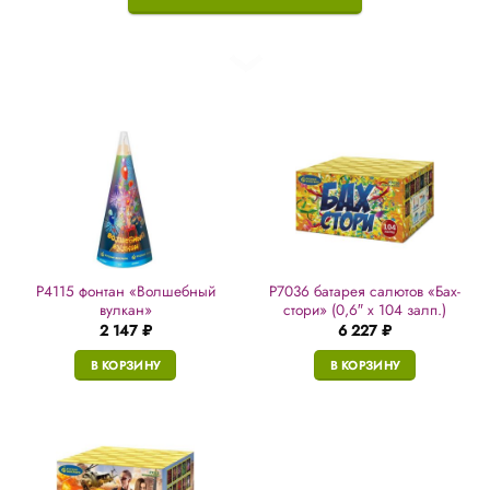
Р4115 фонтан «Волшебный
Р7036 батарея салютов «Бах-
вулкан»
стори» (0,6″ х 104 залп.)
2 147
₽
6 227
₽
В КОРЗИНУ
В КОРЗИНУ