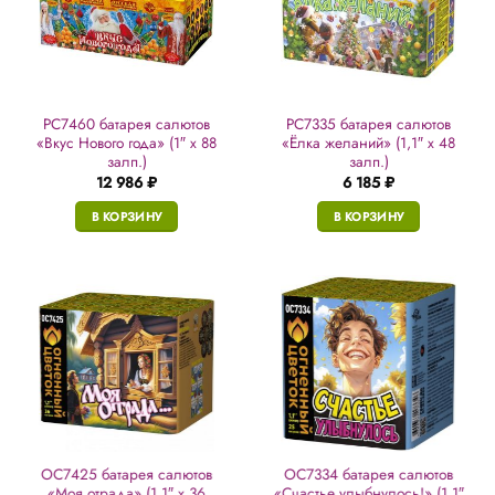
РС7460 батарея салютов
РС7335 батарея салютов
«Вкус Нового года» (1″ х 88
«Ёлка желаний» (1,1″ х 48
залп.)
залп.)
12 986
₽
6 185
₽
В КОРЗИНУ
В КОРЗИНУ
ОС7425 батарея салютов
ОС7334 батарея салютов
«Моя отрада» (1,1″ х 36
«Счастье улыбнулось!» (1,1″