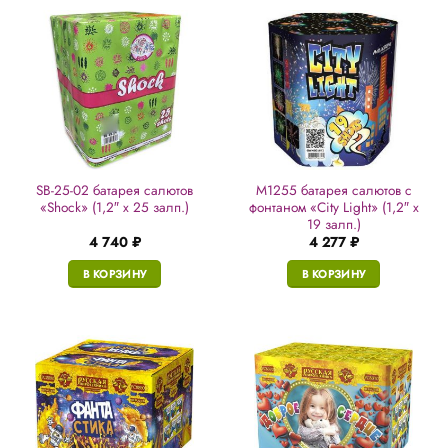
SB-25-02 батарея салютов
M1255 батарея салютов с
«Shock» (1,2″ х 25 залп.)
фонтаном «City Light» (1,2″ х
19 залп.)
4 740
₽
4 277
₽
В КОРЗИНУ
В КОРЗИНУ