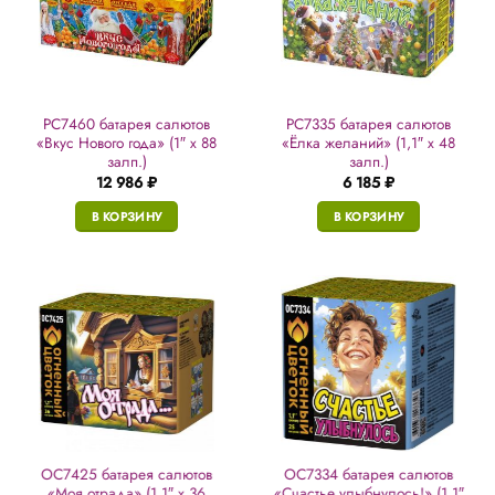
РС7460 батарея салютов
РС7335 батарея салютов
«Вкус Нового года» (1″ х 88
«Ёлка желаний» (1,1″ х 48
залп.)
залп.)
12 986
₽
6 185
₽
В КОРЗИНУ
В КОРЗИНУ
ОС7425 батарея салютов
ОС7334 батарея салютов
«Моя отрада» (1,1″ х 36
«Счастье улыбнулось!» (1,1″