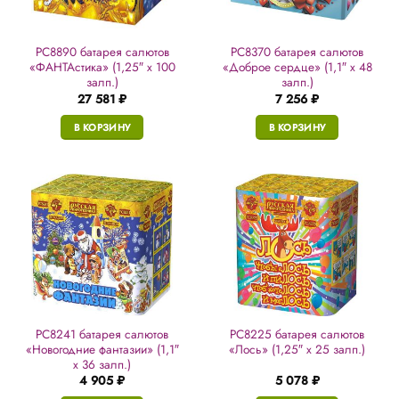
РС8890 батарея салютов
РС8370 батарея салютов
«ФАНТАстика» (1,25″ х 100
«Доброе сердце» (1,1″ х 48
залп.)
залп.)
27 581
₽
7 256
₽
В КОРЗИНУ
В КОРЗИНУ
РС8241 батарея салютов
РС8225 батарея салютов
«Новогодние фантазии» (1,1″
«Лось» (1,25″ х 25 залп.)
х 36 залп.)
4 905
₽
5 078
₽