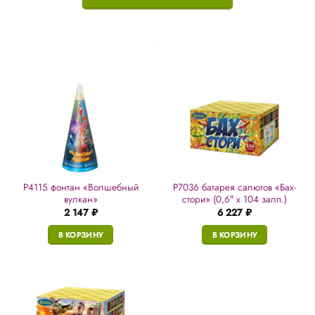
Р4115 фонтан «Волшебный
Р7036 батарея салютов «Бах-
вулкан»
стори» (0,6″ х 104 залп.)
2 147
₽
6 227
₽
В КОРЗИНУ
В КОРЗИНУ