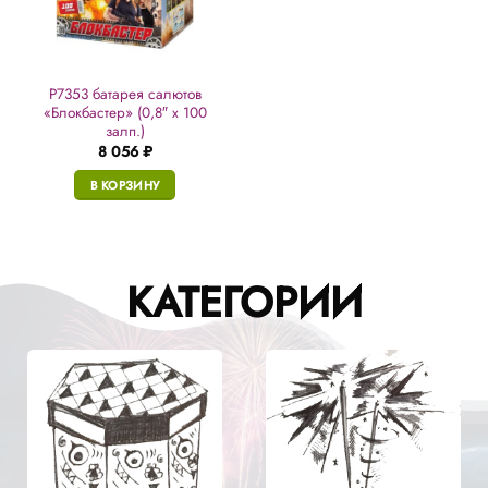
Р7353 батарея салютов
«Блокбастер» (0,8″ х 100
залп.)
8 056
₽
В КОРЗИНУ
КАТЕГОРИИ