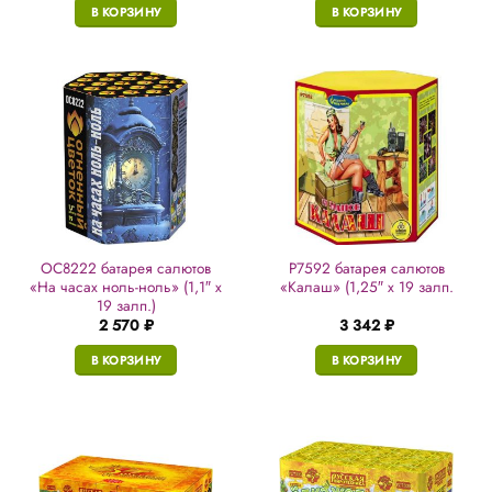
В КОРЗИНУ
В КОРЗИНУ
ОС8222 батарея салютов
Р7592 батарея салютов
«На часах ноль-ноль» (1,1″ х
«Калаш» (1,25″ х 19 залп.
19 залп.)
2 570
₽
3 342
₽
В КОРЗИНУ
В КОРЗИНУ