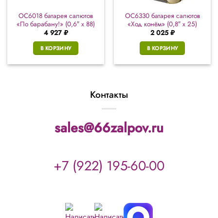
ОС6018 батарея салютов
ОС6330 батарея салютов
«По барабану!» (0,6″ х 88)
«Ход конём» (0,8″ х 25)
4 927
₽
2 025
₽
В КОРЗИНУ
В КОРЗИНУ
Контакты
sales@66zalpov.ru
+7 (922) 195-60-00